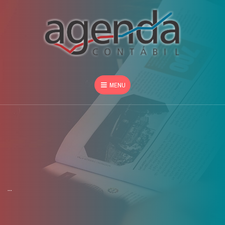
MENU
...