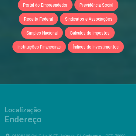
Portal do Empreendedor
Previdência Social
Receita Federal
Sindicatos e Associações
Simples Nacional
Cálculos de Impostos
Instituições Financeiras
Índices de Investimentos
Localização
Endereço
QMSW 02 Cnj C Nr 16 ED. Agenda, St. Sudoeste - CEP 70680-